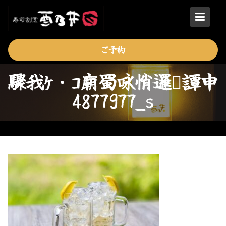
Skip
to
content
ご予約
驟我ｹ・ｺ廟蜀咏悄邏譚申
4877977_s