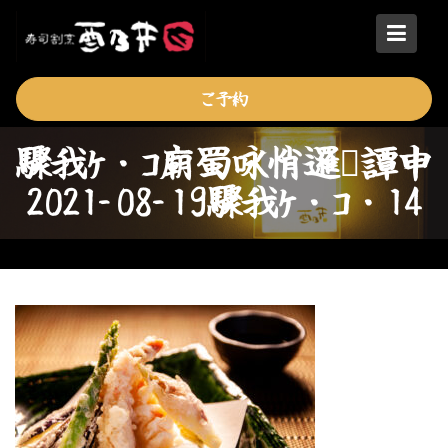
Skip
to
content
ご予約
驟我ｹ・ｺ廟蜀咏悄邏譚申
2021-08-19驟我ｹ・ｺ・14