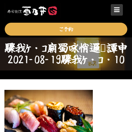
Skip
to
content
ご予約
驟我ｹ・ｺ廟蜀咏悄邏譚申
2021-08-19驟我ｹ・ｺ・10