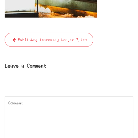
投
Published in
cropped-header-7.jpg
稿
ナ
ビ
Leave a Comment
ゲ
ー
シ
ョ
ン