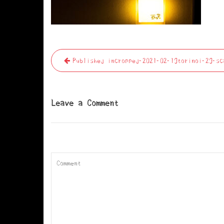
投
Published in
cropped-2021-02-19torinoi-29-sc
稿
ナ
ビ
Leave a Comment
ゲ
ー
シ
ョ
ン