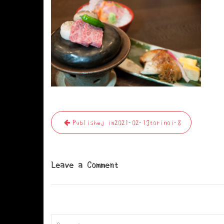
投
Published in
2021-02-19torinoi-8
稿
ナ
ビ
Leave a Comment
ゲ
ー
シ