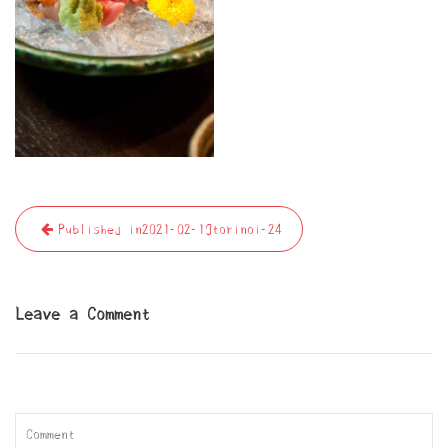
投
Published in
2021-02-19torinoi-24
稿
ナ
ビ
Leave a Comment
ゲ
ー
シ