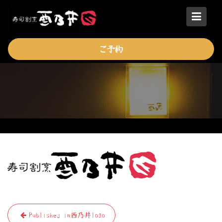
Skip
to
content
ご予約
投
Published in
酉乃井logo