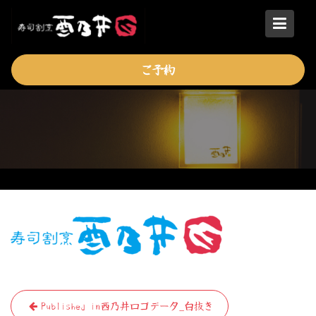
Skip
to
content
ご予約
投
Published in
酉乃井ロゴデータ_白抜き